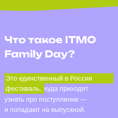
узнать про поступление —
и попадают на выпускной,
где поднимаются на сцену
за дипломом — и спускаются
с оффером от бигтеха, приходят
за нетворкингом — и уходят
с прорывными проектами
и стартапами.
Это место встречи
выпускников, партнеров,
студентов, ученых,
преподавателей, школьников,
их родителей и учителей —
всех влюбленных в науку,
технологии и образование.
Это безграничные