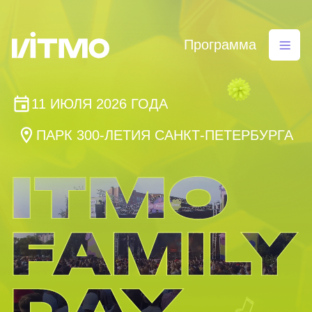
сообщество первооткрывателей, новаторов и вс
Программа
пробовать и идти другим путем.
11 ИЮЛЯ 2026 ГОДА
ПАРК 300-ЛЕТИЯ САНКТ-ПЕТЕРБУРГА
Да, университет может быть таким —
присоединяйтесь!