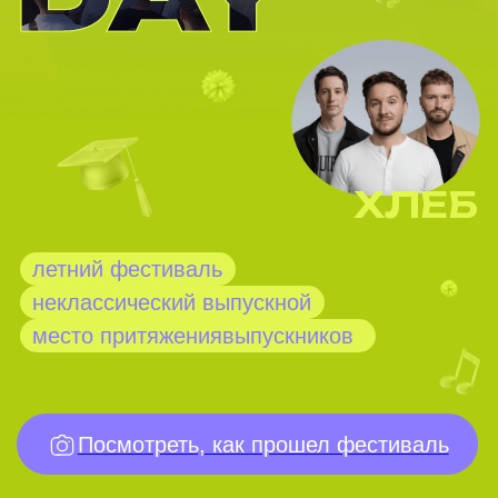
ХЛЕБ
летний фестиваль
неклассический выпускной
место притяжения
студентов
Посмотреть, как прошел фестиваль
Что такое ITMO
Family Day?
Это единственный в России
фестиваль,
куда приходят